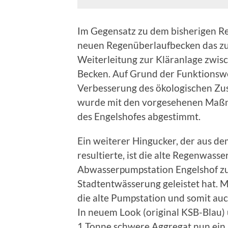
Im Gegensatz zu dem bisherigen R
neuen Regenüberlaufbecken das zu
Weiterleitung zur Kläranlage zwis
Becken. Auf Grund der Funktionsw
Verbesserung des ökologischen Zus
wurde mit den vorgesehenen Maß
des Engelshofes abgestimmt.
Ein weiterer Hingucker, der aus 
resultierte, ist die alte Regenwass
Abwasserpumpstation Engelshof zuv
Stadtentwässerung geleistet hat. 
die alte Pumpstation und somit au
In neuem Look (original KSB-Blau) 
1 Tonne schwere Aggregat nun ein B