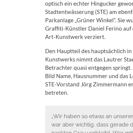
optisch ein echter Hingucker gewo
Stadtentwässerung (STE) am ebenf
Parkanlage „Grüner Winkel“. Sie w
Graffiti-Künstler Daniel Ferino auf
Art-Kunstwerk verziert.
Den Hauptteil des hauptsächlich i
Kunstwerks nimmt das Lautrer Sta
Betrachter quasi entgegen springt. 
Bild Name, Hausnummer und das Lo
STE-Vorstand Jörg Zimmermann erk
betreten.
„Wir haben so etwas an unsere
war aber wichtig, dass gerade 
nackten Grau verbleibt. Wer m