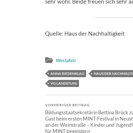
sehr wohl. Beide freuen sich sehr a
Quelle: Haus der Nachhaltigkeit
Westpfalz
ANNA RIEDENKLAU
HAUS DER NACHHALTI
VG LANDSTUHL
VORHERIGER BEITRAG
Bildungsstaatsekretärin Bettina Brück z
Gast beim ersten MINT-Festival in Neus
an der Weinstraße – Kinder und Jugendl
für MINT begeistern