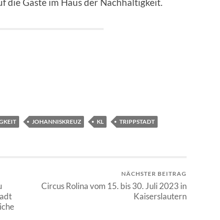
uf die Gäste im Haus der Nachhaltigkeit.
GKEIT
JOHANNISKREUZ
KL
TRIPPSTADT
NÄCHSTER BEITRAG
u
Circus Rolina vom 15. bis 30. Juli 2023 in
tadt
Kaiserslautern
iche