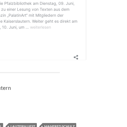
utern
L
LAUTERN LIEST
MANFRED SCHULZ