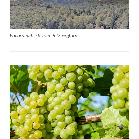
Panaramablick vom Potzbergturm