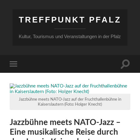
TREFFPUNKT PFALZ
Kultur, Tourismus und Veranstaltungen in der Pfalz
Suchfe
Mobile-
ein-/a
Menü
ein-/ausblenden
Jazzbühne meets NATO-Jazz auf der Fruchthallenbühne in
Kaiserslautern (Foto: Holger Knecht)
Jazzbühne meets NATO-Jazz –
Eine musikalische Reise durch