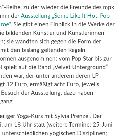
n“-Reihe, zu der wieder die Freunde des mpk
ramm der
Ausstellung „Some Like It Hot. Pop
roe“
. Sie gibt einen Einblick in die Werke der
ie bildenden Künstler und Künstlerinnen
en; sie wandten sich gegen die Form der
mit den bislang geltenden Regeln.
stformen ausgenommen: vom Pop Star bis zur
 spielt auf die Band „Velvet Unterground“
nden war, der unter anderem deren LP-
ägt 12 Euro, ermäßigt acht Euro, jeweils
m Besuch der Ausstellung; dazu haben
ugang.
iliger Yoga-Kurs mit Sylvia Prenzel. Der
i, um 18 Uhr statt (weitere Termine: 25. Juni
ch unterschiedlichen yogischen Disziplinen;